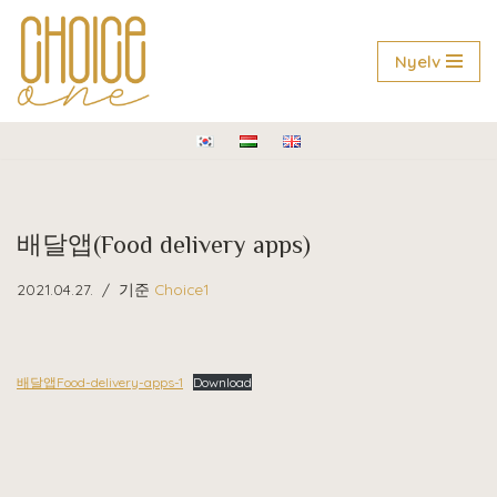
콘
Nyelv
텐
츠
로
건
너
뛰
배달앱(Food delivery apps)
기
2021.04.27.
기준
Choice1
배달앱Food-delivery-apps-1
Download